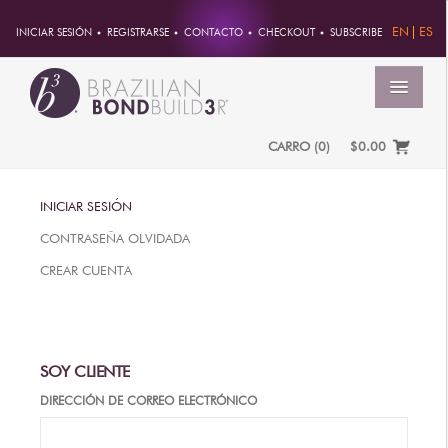
EN
ES
INICIAR SESIÓN
REGISTRARSE
CONTACTO
CHECKOUT
SUBSCRIBE
MENÚ
CARRO
(
0
)
$0.00
INICIO
INICIAR SESIÓN
CUENTA
CONTRASEÑA OLVIDADA
PEDIDOS
CREAR CUENTA
INFORMACION DE CUENTA
CONTRASEÑA
DIRECCIONES
SOY CLIENTE
PAGOS
DIRECCIÓN DE CORREO ELECTRÓNICO
PRODUCTOS
PROFESSIONAL