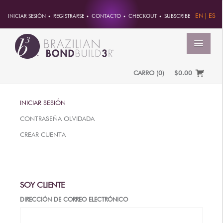
EN
ES
INICIAR SESIÓN
REGISTRARSE
CONTACTO
CHECKOUT
SUBSCRIBE
MENÚ
CARRO
(
0
)
$0.00
INICIO
INICIAR SESIÓN
CUENTA
CONTRASEÑA OLVIDADA
PEDIDOS
CREAR CUENTA
INFORMACION DE CUENTA
CONTRASEÑA
DIRECCIONES
SOY CLIENTE
PAGOS
DIRECCIÓN DE CORREO ELECTRÓNICO
PRODUCTOS
PROFESSIONAL