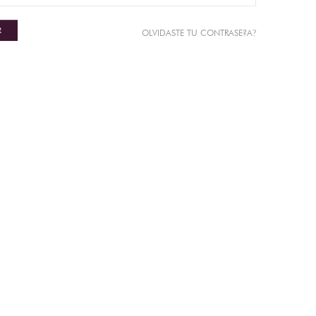
R
?
OLVIDASTE TU CONTRASE?A
N