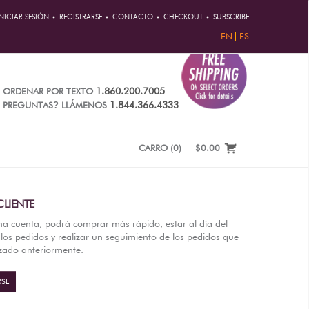
INICIAR SESIÓN
REGISTRARSE
CONTACTO
CHECKOUT
SUBSCRIBE
EN
ES
1.860.200.7005
ORDENAR POR TEXTO
?
1.844.366.4333
PREGUNTAS
LLÁMENOS
CARRO
(
0
)
$0.00
LIENTE
na cuenta, podrá comprar más rápido, estar al día del
los pedidos y realizar un seguimiento de los pedidos que
izado anteriormente.
RSE