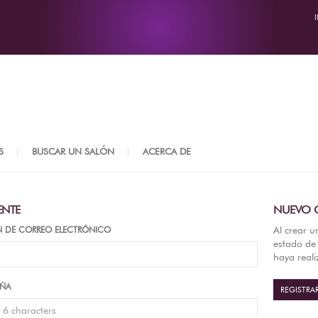
S
BUSCAR UN SALÓN
ACERCA DE
ENTE
NUEVO C
Al crear u
N DE CORREO ELECTRÓNICO
estado de 
haya real
EÑA
REGISTRA