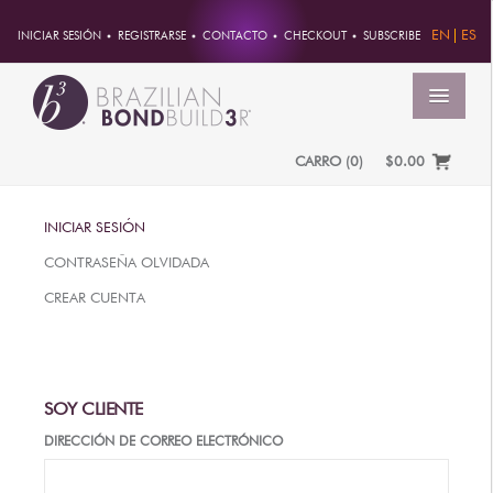
EN
ES
INICIAR SESIÓN
REGISTRARSE
CONTACTO
CHECKOUT
SUBSCRIBE
MENÚ
CARRO
(
0
)
$0.00
INICIO
INICIAR SESIÓN
CUENTA
CONTRASEÑA OLVIDADA
PEDIDOS
CREAR CUENTA
INFORMACION DE CUENTA
CONTRASEÑA
DIRECCIONES
SOY CLIENTE
PAGOS
DIRECCIÓN DE CORREO ELECTRÓNICO
PRODUCTOS
PROFESSIONAL