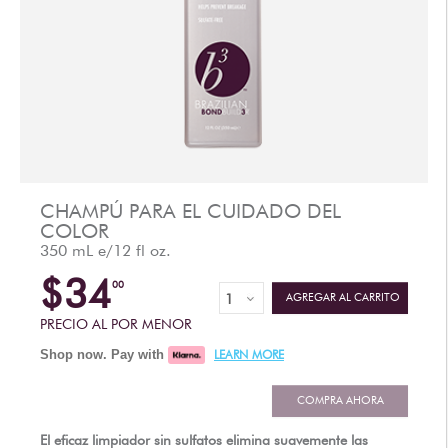
AFTERCARE
VIDEOS
3
POR QU?
b
BRAZILIAN BOND BUILDER
3
b
INSTRUCCIONES DE BRAZILIAN BOND BUILDER
3
b
INSTRUCCIONES DE ACONDICIONADOR PERMANENTE
DEMI
3
b
BLOQUEO DE COLOR I?NICO
CHAMPÚ PARA EL CUIDADO DEL
COLOR
SERIE DE CONVERSACIÓN
350 mL e/12 fl oz.
CONTÁCTENOS
$34
00
AGREGAR AL CARRITO
3
FAQS -
b
BRAZILIAN BOND BUILDER
PRECIO AL POR MENOR
3
FAQS -
b
ACONDICIONADOR PERMANENTE DEMI
Shop now. Pay with
LEARN MORE
3
FAQS -
b
SISTEMA DE REPARACIÓN DE EXTENSION
PRENSA
COMPRA AHORA
POLÍTICA DE PRIVACIDAD Y TÉRMINOS DE USO
El eficaz limpiador sin sulfatos elimina suavemente las