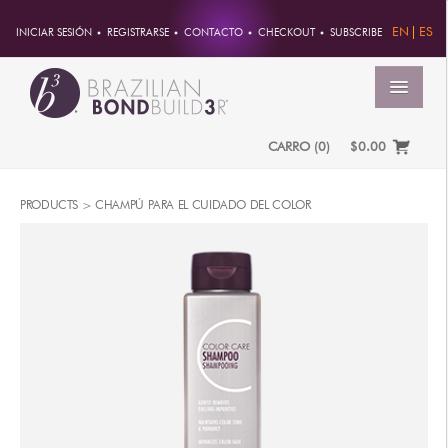
EN
ES
INICIAR SESIÓN
REGISTRARSE
CONTACTO
CHECKOUT
SUBSCRIBE
MENÚ
CARRO
(
0
)
$0.00
INICIO
PRODUCTS >
CHAMPÚ PARA EL CUIDADO DEL COLOR
CUENTA
PEDIDOS
INFORMACION DE CUENTA
CONTRASEÑA
DIRECCIONES
PAGOS
PRODUCTOS
PROFESSIONAL