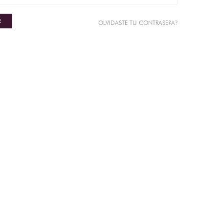
R
?
OLVIDASTE TU CONTRASE?A
N