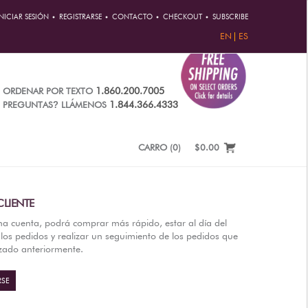
INICIAR SESIÓN
REGISTRARSE
CONTACTO
CHECKOUT
SUBSCRIBE
EN
ES
1.860.200.7005
ORDENAR POR TEXTO
?
1.844.366.4333
PREGUNTAS
LLÁMENOS
CARRO
(
0
)
$0.00
LIENTE
na cuenta, podrá comprar más rápido, estar al día del
los pedidos y realizar un seguimiento de los pedidos que
izado anteriormente.
RSE