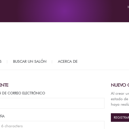
S
BUSCAR UN SALÓN
ACERCA DE
ENTE
NUEVO C
Al crear u
N DE CORREO ELECTRÓNICO
estado de 
haya real
EÑA
REGISTRA