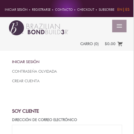
EN
ES
INICIAR SESIÓN
REGISTRARSE
CONTACTO
CHECKOUT
SUBSCRIBE
MENÚ
CARRO
(
0
)
$0.00
INICIO
INICIAR SESIÓN
CUENTA
CONTRASEÑA OLVIDADA
PEDIDOS
CREAR CUENTA
INFORMACION DE CUENTA
CONTRASEÑA
DIRECCIONES
SOY CLIENTE
PAGOS
DIRECCIÓN DE CORREO ELECTRÓNICO
PRODUCTOS
PROFESSIONAL