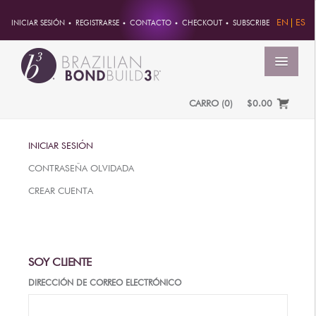
EN
ES
INICIAR SESIÓN
REGISTRARSE
CONTACTO
CHECKOUT
SUBSCRIBE
MENÚ
CARRO
(
0
)
$0.00
INICIO
INICIAR SESIÓN
CUENTA
CONTRASEÑA OLVIDADA
PEDIDOS
CREAR CUENTA
INFORMACION DE CUENTA
CONTRASEÑA
DIRECCIONES
SOY CLIENTE
PAGOS
DIRECCIÓN DE CORREO ELECTRÓNICO
PRODUCTOS
PROFESSIONAL