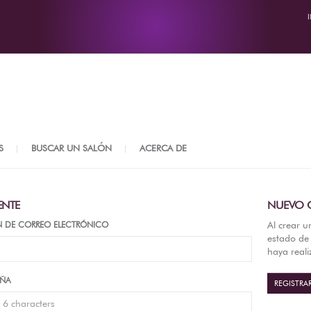
S
BUSCAR UN SALÓN
ACERCA DE
ENTE
NUEVO C
Al crear u
N DE CORREO ELECTRÓNICO
estado de 
haya real
EÑA
REGISTRA