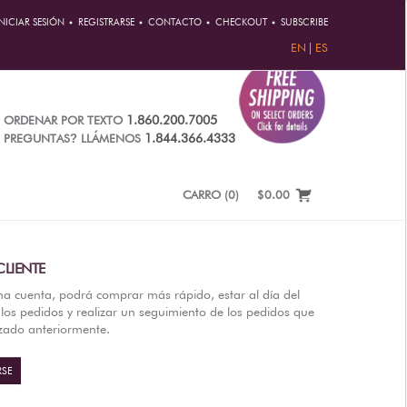
INICIAR SESIÓN
REGISTRARSE
CONTACTO
CHECKOUT
SUBSCRIBE
EN
ES
1.860.200.7005
ORDENAR POR TEXTO
?
1.844.366.4333
PREGUNTAS
LLÁMENOS
CARRO
(
0
)
$0.00
LIENTE
na cuenta, podrá comprar más rápido, estar al día del
los pedidos y realizar un seguimiento de los pedidos que
izado anteriormente.
RSE