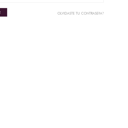
R
?
OLVIDASTE TU CONTRASE?A
N