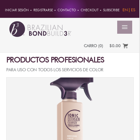
EN
ES
INICIAR SESIÓN
REGISTRARSE
CONTACTO
CHECKOUT
SUBSCRIBE
MENÚ
CARRO
(
0
)
$0.00
PRODUCTOS PROFESIONALES
INICIO
CUENTA
PARA USO CON TODOS LOS SERVICIOS DE COLOR
PEDIDOS
INFORMACION DE CUENTA
CONTRASEÑA
DIRECCIONES
PAGOS
PRODUCTOS
PROFESSIONAL