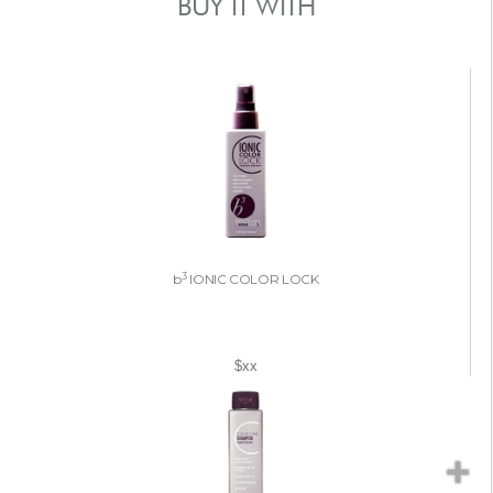
BUY IT WITH
3
b
IONIC COLOR LOCK
$xx