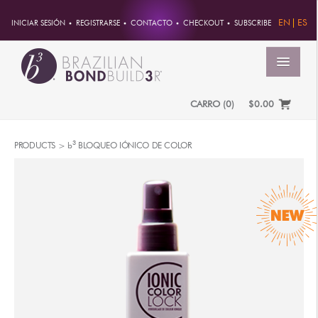
EN
ES
INICIAR SESIÓN
REGISTRARSE
CONTACTO
CHECKOUT
SUBSCRIBE
MENÚ
CARRO
(
0
)
$0.00
INICIO
3
PRODUCTS >
b
BLOQUEO IÓNICO DE COLOR
CUENTA
PEDIDOS
INFORMACION DE CUENTA
CONTRASEÑA
DIRECCIONES
PAGOS
PRODUCTOS
PROFESSIONAL