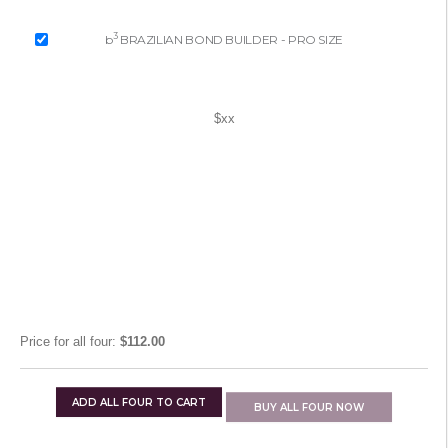
3
b
BRAZILIAN BOND BUILDER - PRO SIZE
$xx
Price for
all four
:
$112.00
ADD
ALL FOUR
TO CART
BUY
ALL FOUR
NOW