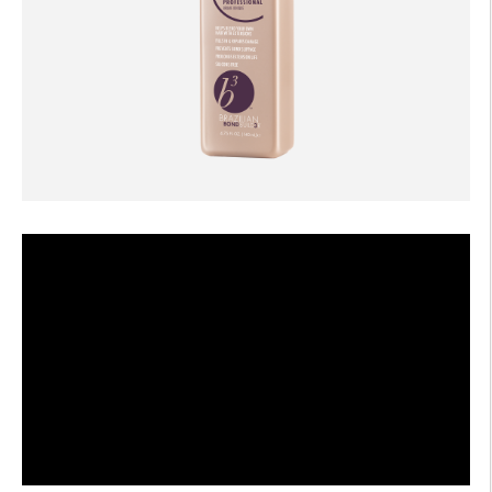
AFTERCARE
VIDEOS
3
POR QU?
b
BRAZILIAN BOND BUILDER
3
b
INSTRUCCIONES DE BRAZILIAN BOND BUILDER
3
b
INSTRUCCIONES DE ACONDICIONADOR PERMANENTE
DEMI
3
b
BLOQUEO DE COLOR I?NICO
SERIE DE CONVERSACIÓN
CONTÁCTENOS
3
FAQS -
b
BRAZILIAN BOND BUILDER
3
FAQS -
b
ACONDICIONADOR PERMANENTE DEMI
3
FAQS -
b
SISTEMA DE REPARACIÓN DE EXTENSION
PRENSA
POLÍTICA DE PRIVACIDAD Y TÉRMINOS DE USO