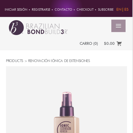
EN
ES
INICIAR SESIÓN
REGISTRARSE
CONTACTO
CHECKOUT
SUBSCRIBE
MENÚ
CARRO
(
0
)
$0.00
INICIO
PRODUCTS >
RENOVACIÓN IÓNICA DE EXTENSIONES
CUENTA
PEDIDOS
INFORMACION DE CUENTA
CONTRASEÑA
DIRECCIONES
PAGOS
PRODUCTOS
PROFESSIONAL