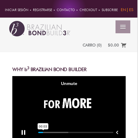
EN
ES
INICIAR SESIÓN
REGISTRARSE
CONTACTO
CHECKOUT
SUBSCRIBE
MENÚ
CARRO
(
0
)
$0.00
INICIO
CUENTA
3
WHY
b
BRAZILIAN BOND BUILDER
PEDIDOS
INFORMACION DE CUENTA
CONTRASEÑA
DIRECCIONES
PAGOS
PRODUCTOS
PROFESSIONAL